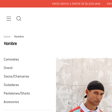
TIS A PARTIR DE $1,500 MXN
ENVÍO GRATIS A PARTIR DE $1,500 MXN
ENVÍO GRATI
Inicio
.
Hombre
Hombre
Camisetas
Overol
Sacos/Chamarras
Sudaderas
Pantalones/Shorts
Accesorios