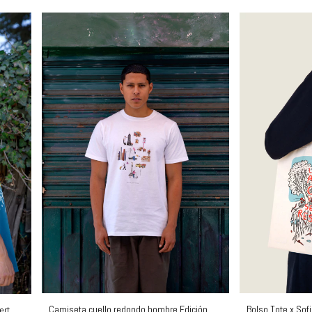
Camiseta cuello redondo hombre Edición
Bolso Tote x Sofi
ert