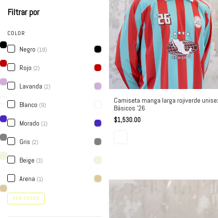
Filtrar por
COLOR
Negro
(19)
Rojo
(2)
Lavanda
(2)
Camiseta manga larga rojiverde unise
Blanco
(9)
Básicos '26
$1,530.00
Morado
(1)
Gris
(2)
Beige
(3)
Arena
(1)
VER TODOS