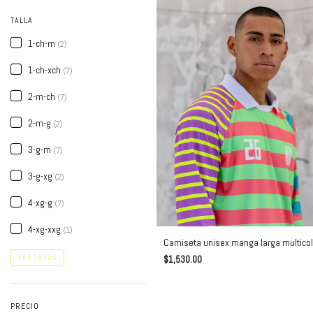
TALLA
1-ch-m
(2)
1-ch-xch
(7)
2-m-ch
(7)
2-m-g
(2)
3-g-m
(7)
3-g-xg
(2)
4-xg-g
(7)
4-xg-xxg
(1)
Camiseta unisex manga larga multicol
VER TODOS
$1,530.00
PRECIO