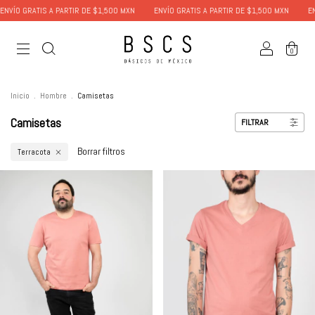
NVÍO GRATIS A PARTIR DE $1,500 MXN
ENVÍO GRATIS A PARTIR DE $1,500 MXN
ENV
0
Inicio
.
Hombre
.
Camisetas
Camisetas
FILTRAR
Borrar filtros
Terracota