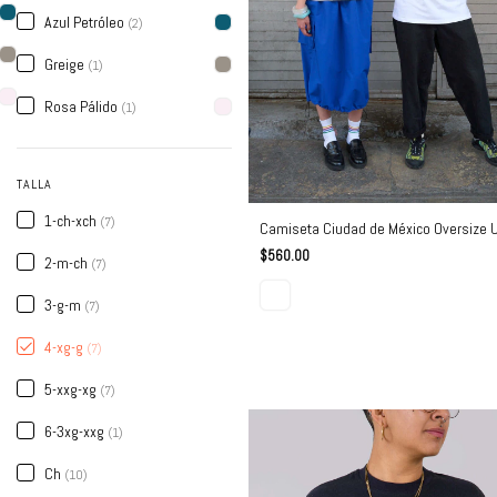
Azul Petróleo
(2)
Greige
(1)
Rosa Pálido
(1)
TALLA
1-ch-xch
(7)
Camiseta Ciudad de México Oversize 
$560.00
2-m-ch
(7)
3-g-m
(7)
4-xg-g
(7)
5-xxg-xg
(7)
6-3xg-xxg
(1)
Ch
(10)