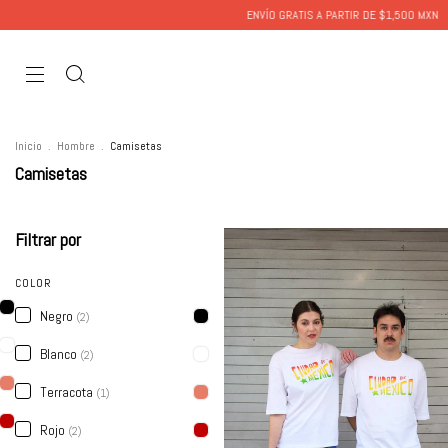
ENVÍO GRATIS A PARTIR DE $1,500 MXN
ENVÍO GR
Inicio
.
Hombre
.
Camisetas
Camisetas
Filtrar por
COLOR
Negro
(2)
Blanco
(2)
Terracota
(1)
Rojo
(2)