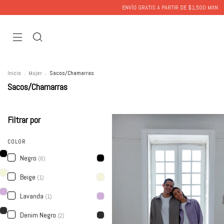
ENVÍO GRATIS A PARTIR DE $1,500 MXN
ENVÍO GRATI
Inicio
.
Mujer
.
Sacos/Chamarras
Sacos/Chamarras
Filtrar por
COLOR
Negro
(6)
Beige
(1)
Lavanda
(1)
Denim Negro
(2)