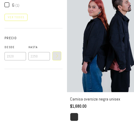
G
(1)
VER TODOS
PRECIO
DESDE
HASTA
Camisa oversize negra unisex
$1,680.00