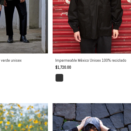
 verde unisex
Impermeable México Unisex 100% reciclado
$1,720.00