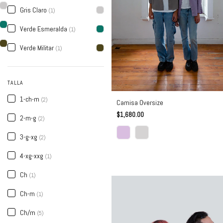
Gris Claro
(1)
Verde Esmeralda
(1)
Verde Militar
(1)
TALLA
1-ch-m
(2)
Camisa Oversize
$1,680.00
2-m-g
(2)
3-g-xg
(2)
4-xg-xxg
(1)
Ch
(1)
Ch-m
(1)
Ch/m
(5)