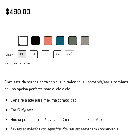
$460.00
COLOR
CH
M
G
XG
XXG
TALLA
Ver guía de tallas
Camiseta de manga corta con cuello redondo, su
corte relajado
la convierte
en una opción perfecta para el día a día,.
Corte relajado para máxima comodidad.
100% algodón
Hecha
por la familia Alavez en Chimalhuacán, Edo. Méx.
Lavado en máquina con agua fría. No usar secadora
para conservar la