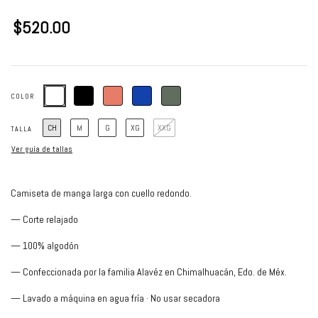
$520.00
COLOR
CH
M
G
XG
XXG
TALLA
Ver guía de tallas
Camiseta de manga larga con cuello redondo.
— Corte relajado
— 100% algodón
— Confeccionada por la familia Alavéz en Chimalhuacán, Edo. de Méx.
— Lavado a máquina en agua fría · No usar secadora