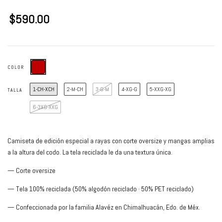
$590.00
COLOR
1-CH-XCH
2-M-CH
3-G-M
4-XG-G
5-XXG-XG
TALLA
6-3XG-XXG
Camiseta de edición especial a rayas con corte oversize y mangas amplias
a la altura del codo. La tela reciclada le da una textura única.
— Corte oversize
— Tela 100% reciclada (50% algodón reciclado · 50% PET reciclado)
— Confeccionada por la familia Alavéz en Chimalhuacán, Edo. de Méx.