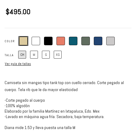
$495.00
COLOR
CH
M
G
XG
TALLA
Ver guía de tallas
Camiseta sin mangas tipo tank top con cuello cerrado. Corte pegado al
cuerpo. Tela rib que le da mayor elasticidad
-Corte pegado al cuerpo
-100% algodón
Elaborado por la familia Martínez en Ixtapaluca, Edo. Mex
-Lavado en máquina agua fría. Secadora, baja temperatura.
Diana mide 1.53 y lleva puesta una talla M