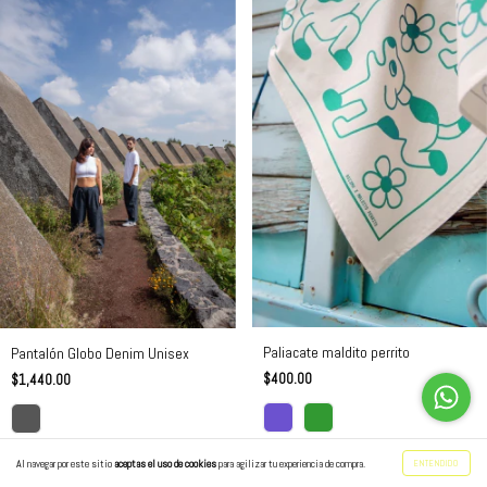
Paliacate maldito perrito
Pantalón Globo Denim Unisex
$400.00
$1,440.00
COMPRAR
COMPRAR
Al navegar por este sitio
aceptas el uso de cookies
para agilizar tu experiencia de compra.
ENTENDIDO