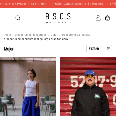
GRATIS A PARTIR DE $1,500 MXN
ENVÍO GRATIS A PARTIR DE $1,500 MXN
ENVÍO GR
0
Inicio
.
breadcrumbs.collections
.
Mujer
.
breadcrumbs.products
.
breadcrumbs.camiseta-manga-larga-crop-top-copy
Mujer
FILTRAR