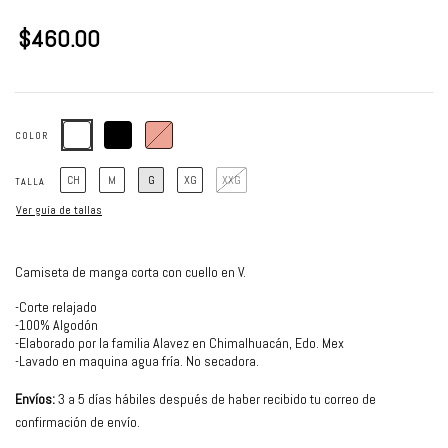
$460.00
COLOR
CH
M
G
XG
XXG
TALLA
Ver guía de tallas
Camiseta de manga corta con cuello en V.
-Corte relajado
-100% Algodón
-Elaborado por la familia Alavez en Chimalhuacán, Edo. Mex
-Lavado en maquina agua fría. No secadora.
Envíos:
3 a 5 días hábiles después de haber recibido tu correo de
confirmación de envío.