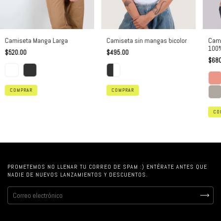
Camiseta Manga Larga
Camiseta sin mangas bicolor
Cami
100%
$520.00
$495.00
$680
COMPRAR
COMPRAR
CO
PROMETEMOS NO LLENAR TU CORREO DE SPAM :) ENTÉRATE ANTES QUE
NADIE DE NUEVOS LANZAMIENTOS Y DESCUENTOS.